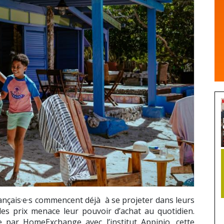
nçais·e·s commencent déjà à se projeter dans leurs
des prix menace leur pouvoir d’achat au quotidien.
 par HomeExchange avec l’institut Appinio, cette