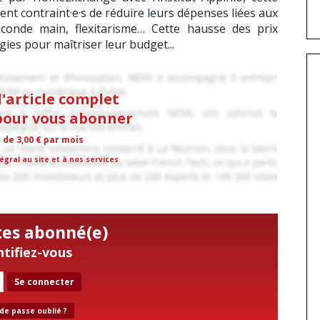
ent contraint·e·s de réduire leurs dépenses liées aux
econde main, flexitarisme… Cette hausse des prix
gies pour maîtriser leur budget...
l'article complet
 pour vous abonner
r de 3,00 € par mois
égral au site et à nos services
tes abonné(e)
ntifiez-vous
Se connecter
de passe oublié ?