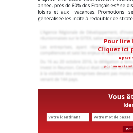
année, près de 80% des Français·e·s* se dis
loisirs et aux vacances. Promotions, s
généralisée les incite à redoubler de straté
Pour lire 
Cliquez ici
A parti
pour un accès int
Vous ê
Ide
Mot 