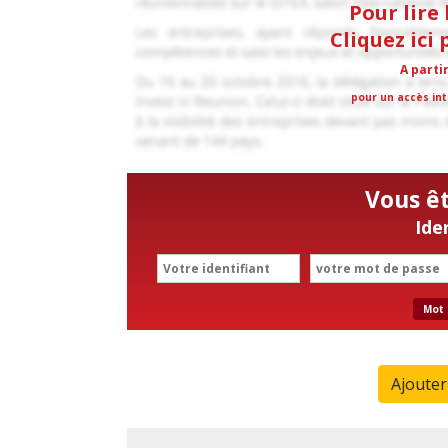
Pour lire 
Cliquez ici
A parti
pour un accès int
Vous ê
Ide
Mot 
Ajoute