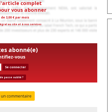
l'article complet
 pour vous abonner
r de 3,00 € par mois
égral au site et à nos services
tes abonné(e)
ntifiez-vous
Se connecter
de passe oublié ?
r un commentaire