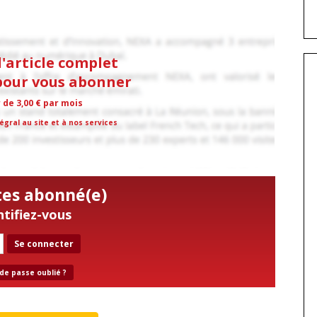
l'article complet
 pour vous abonner
r de 3,00 € par mois
égral au site et à nos services
tes abonné(e)
ntifiez-vous
Se connecter
de passe oublié ?