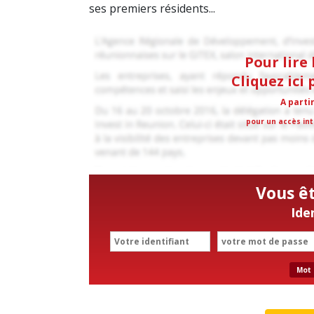
ses premiers résidents...
Pour lire 
Cliquez ici
A parti
pour un accès int
Vous ê
Ide
Mot 