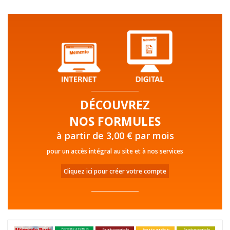
DÉCOUVREZ
NOS FORMULES
à partir de 3,00 € par mois
pour un accès intégral au site et à nos services
Cliquez ici pour créer votre compte