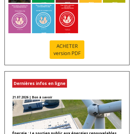
ACHETER
version PDF
Dernières infos en ligne
21.07.2026 | Bon à savoir
Énergie : Le soutien public aux énergies renouvelables