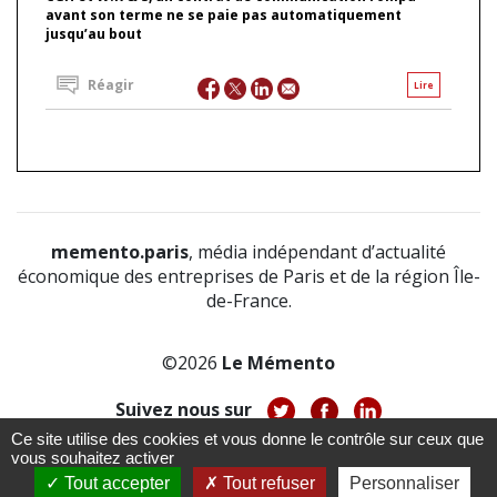
avant son terme ne se paie pas automatiquement
jusqu’au bout
Réagir
Lire
memento.paris
, média indépendant d’actualité
économique des entreprises de Paris et de la région Île-
de-France.
©2026
Le Mémento
Suivez nous sur
Ce site utilise des cookies et vous donne le contrôle sur ceux que
-
-
-
vous souhaitez activer
À propos
Notice légale
Politique de confidentialité
-
Tout accepter
Tout refuser
Personnaliser
CGV
CGU