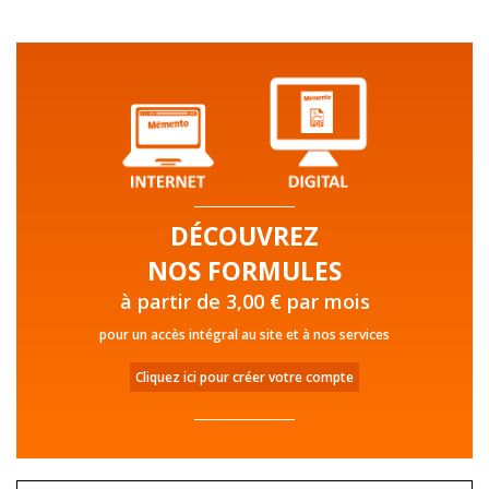
DÉCOUVREZ
NOS FORMULES
à partir de 3,00 € par mois
pour un accès intégral au site et à nos services
Cliquez ici pour créer votre compte