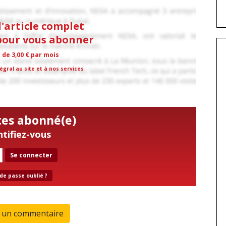
l'article complet
 pour vous abonner
r de 3,00 € par mois
égral au site et à nos services
tes abonné(e)
ntifiez-vous
Se connecter
de passe oublié ?
r un commentaire