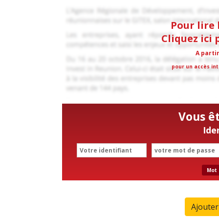
Pour lire 
Cliquez ici
A parti
pour un accès int
Vous ê
Ide
Mot 
Ajoute