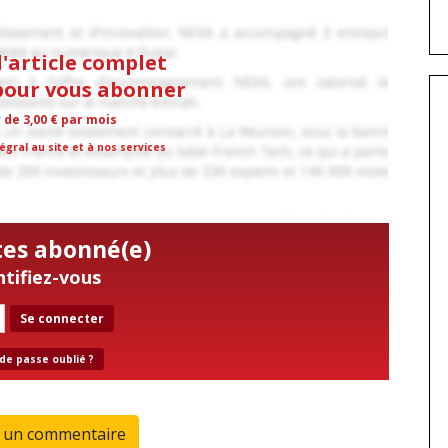
l'article complet
 pour vous abonner
r de 3,00 € par mois
égral au site et à nos services
tes abonné(e)
ntifiez-vous
Se connecter
de passe oublié ?
r un commentaire