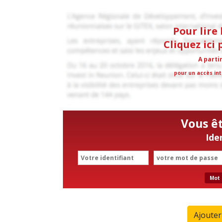
Pour lire 
Cliquez ici
A parti
pour un accès int
Vous ê
Ide
Mot 
Ajoute