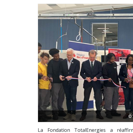
©T
La
Fondation TotalEnergies
a réaffir