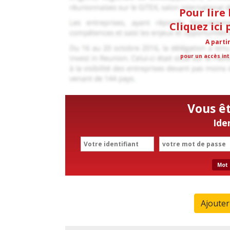
Pour lire 
Cliquez ici
A parti
pour un accès int
Vous ê
Ide
Mot 
Ajoute