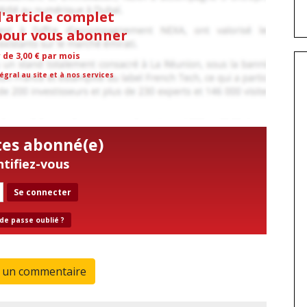
l'article complet
 pour vous abonner
r de 3,00 € par mois
égral au site et à nos services
tes abonné(e)
ntifiez-vous
Se connecter
de passe oublié ?
r un commentaire