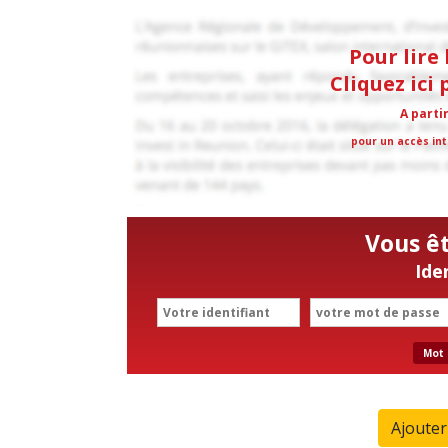
Pour lire 
Cliquez ici
A parti
pour un accès int
Vous ê
Ide
Mot 
Ajoute