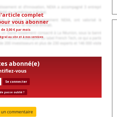
l'article complet
 pour vous abonner
r de 3,00 € par mois
égral au site et à nos services
tes abonné(e)
ntifiez-vous
Se connecter
de passe oublié ?
r un commentaire