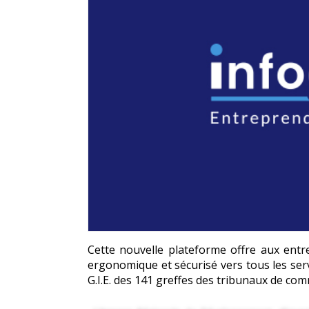
Cette nouvelle plateforme offre aux entrep
ergonomique et sécurisé vers tous les serv
G.I.E. des 141 greffes des tribunaux de com