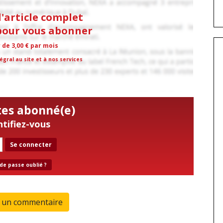
l'article complet
 pour vous abonner
r de 3,00 € par mois
égral au site et à nos services
tes abonné(e)
ntifiez-vous
Se connecter
de passe oublié ?
r un commentaire