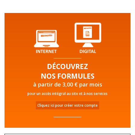
DÉCOUVREZ
NOS FORMULES
à partir de 3,00 € par mois
pour un accès intégral au site et à nos services
Cliquez ici pour créer votre compte