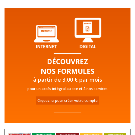
DÉCOUVREZ
NOS FORMULES
à partir de 3,00 € par mois
pour un accès intégral au site et à nos services
Cliquez ici pour créer votre compte