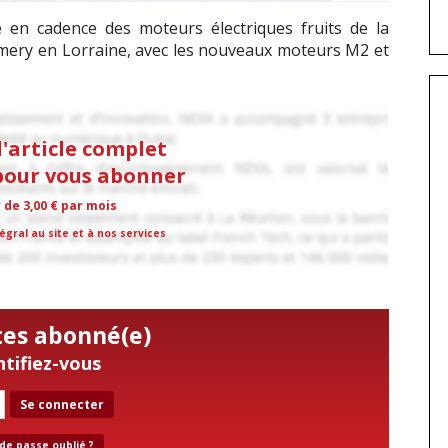
e en cadence des moteurs électriques fruits de la
émery en Lorraine, avec les nouveaux moteurs M2 et
l'article complet
 pour vous abonner
r de 3,00 € par mois
égral au site et à nos services
tes abonné(e)
ntifiez-vous
Se connecter
de passe oublié ?