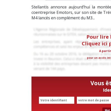
Stellantis annonce aujourd’hui la monté
coentreprise Emotors, sur son site de Tr
M4 lancés en complément du M3...
Pour lire 
Cliquez ici
A parti
pour un accès int
Vous ê
Ide
Mot 