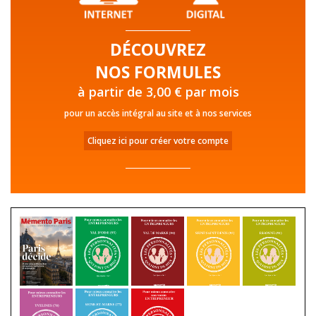
DÉCOUVREZ
NOS FORMULES
à partir de 3,00 € par mois
pour un accès intégral au site et à nos services
Cliquez ici pour créer votre compte