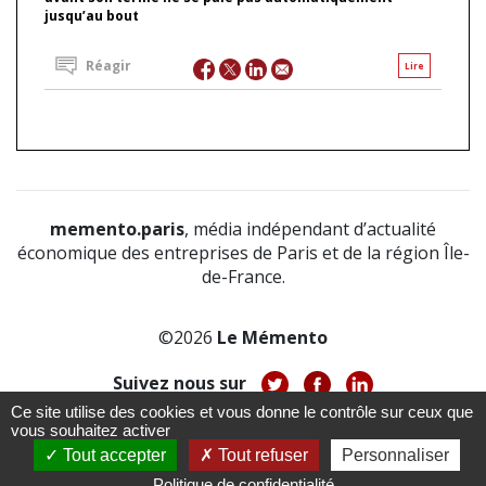
jusqu’au bout
Réagir
Lire
memento.paris
, média indépendant d’actualité
économique des entreprises de Paris et de la région Île-
de-France.
©2026
Le Mémento
Suivez nous sur
Ce site utilise des cookies et vous donne le contrôle sur ceux que
-
-
-
vous souhaitez activer
À propos
Notice légale
Politique de confidentialité
-
Tout accepter
Tout refuser
Personnaliser
CGV
CGU
Politique de confidentialité