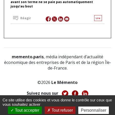
avant son terme ne se paie pas automatiquement
jusqu’au bout
Réagir
Lire
memento.paris
, média indépendant d’actualité
économique des entreprises de Paris et de la région Île-
de-France.
©2026
Le Mémento
Suivez nous sur
Ce site utilise des cookies et vous donne le contrôle sur ceux que
-
-
-
vous souhaitez activer
À propos
Notice légale
Politique de confidentialité
-
Tout accepter
Tout refuser
Personnaliser
CGV
CGU