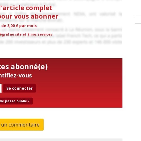
l'article complet
 pour vous abonner
r de 3,00 € par mois
égral au site et à nos services
tes abonné(e)
ntifiez-vous
Se connecter
de passe oublié ?
r un commentaire