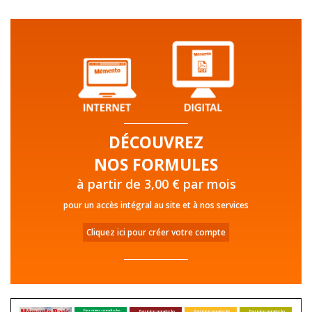
DÉCOUVREZ
NOS FORMULES
à partir de 3,00 € par mois
pour un accès intégral au site et à nos services
Cliquez ici pour créer votre compte