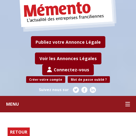
Publiez votre Annonce Légale
Voir les Annonces Légales
Connectez-vous
Créer votre compte
Mot de passe oublié ?
Suivez nous sur
MENU
RETOUR