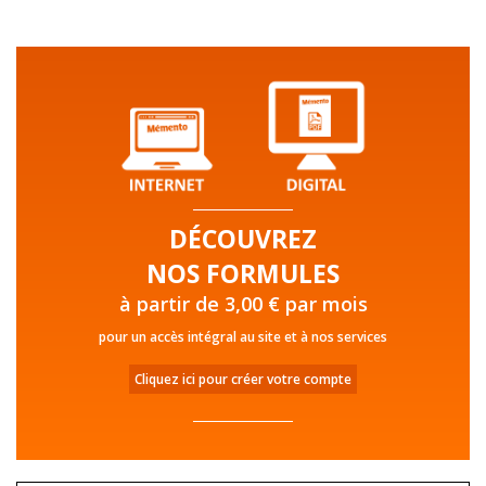
DÉCOUVREZ
NOS FORMULES
à partir de 3,00 € par mois
pour un accès intégral au site et à nos services
Cliquez ici pour créer votre compte