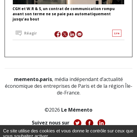
CGH et W.R & S, un contrat de communication rompu
avant son terme ne se paie pas automatiquement
jusqu’au bout
Réagir
Lire
memento.paris
, média indépendant d’actualité
économique des entreprises de Paris et de la région Île-
de-France.
©2026
Le Mémento
Suivez nous sur
Ce site utilise des cookies et vous donne le contrôle sur ceux que
-
-
-
vous souhaitez activer
À propos
Notice légale
Politique de confidentialité