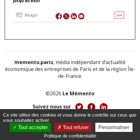
jusqu’au bout
Réagir
Lire
memento.paris
, média indépendant d’actualité
économique des entreprises de Paris et de la région Île-
de-France.
©2026
Le Mémento
Suivez nous sur
Ce site utilise des cookies et vous donne le contrôle sur ceux que
-
-
-
vous souhaitez activer
À propos
Notice légale
Politique de confidentialité
-
Tout accepter
Tout refuser
Personnaliser
CGV
CGU
Politique de confidentialité