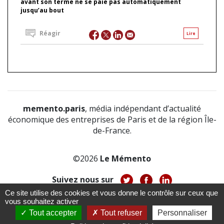
avant son terme ne se paie pas automatiquement
jusqu’au bout
Réagir
Lire
memento.paris
, média indépendant d’actualité
économique des entreprises de Paris et de la région Île-
de-France.
©2026
Le Mémento
Suivez nous sur
Ce site utilise des cookies et vous donne le contrôle sur ceux que
-
-
-
vous souhaitez activer
À propos
Notice légale
Politique de confidentialité
-
Tout accepter
Tout refuser
Personnaliser
CGV
CGU