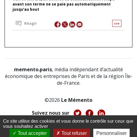
avant son terme ne se paie pas automatiquement
jusqu’au bout
Réagir
Lire
memento.paris
, média indépendant d’actualité
économique des entreprises de Paris et de la région Île-
de-France.
©2026
Le Mémento
Suivez nous sur
Ce site utilise des cookies et vous donne le contrôle sur ceux que
-
-
-
vous souhaitez activer
À propos
Notice légale
Politique de confidentialité
-
Tout accepter
Tout refuser
Personnaliser
CGV
CGU