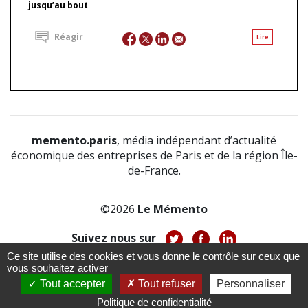
jusqu’au bout
Réagir
Lire
memento.paris
, média indépendant d’actualité
économique des entreprises de Paris et de la région Île-
de-France.
©2026
Le Mémento
Suivez nous sur
Ce site utilise des cookies et vous donne le contrôle sur ceux que
-
-
-
vous souhaitez activer
À propos
Notice légale
Politique de confidentialité
-
Tout accepter
Tout refuser
Personnaliser
CGV
CGU
Politique de confidentialité