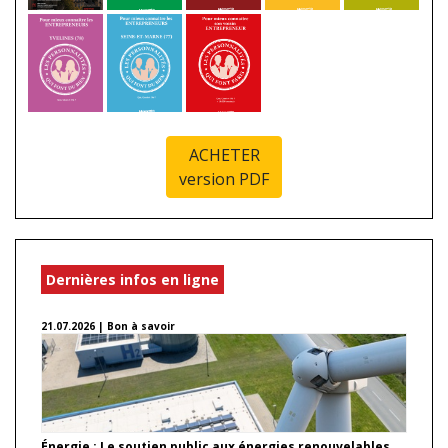
ACHETER
version PDF
Dernières infos en ligne
21.07.2026 | Bon à savoir
Énergie : Le soutien public aux énergies renouvelables