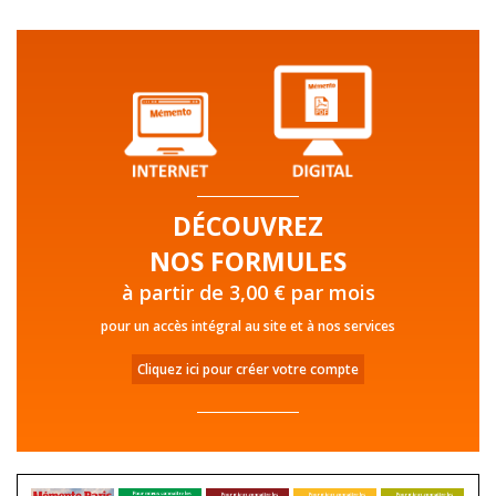
DÉCOUVREZ
NOS FORMULES
à partir de 3,00 € par mois
pour un accès intégral au site et à nos services
Cliquez ici pour créer votre compte