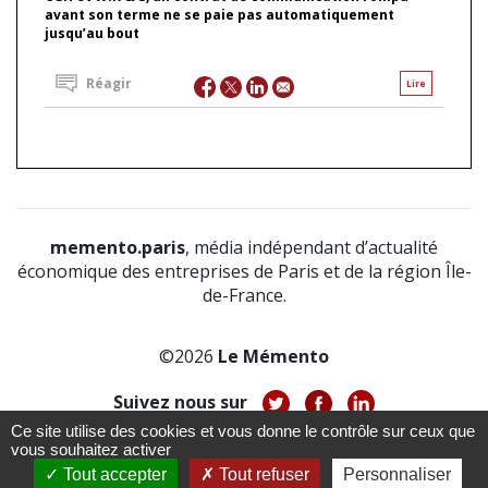
avant son terme ne se paie pas automatiquement
jusqu’au bout
Réagir
Lire
memento.paris
, média indépendant d’actualité
économique des entreprises de Paris et de la région Île-
de-France.
©2026
Le Mémento
Suivez nous sur
Ce site utilise des cookies et vous donne le contrôle sur ceux que
-
-
-
vous souhaitez activer
À propos
Notice légale
Politique de confidentialité
-
Tout accepter
Tout refuser
Personnaliser
CGV
CGU