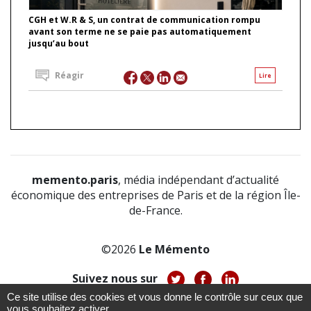
CGH et W.R & S, un contrat de communication rompu
avant son terme ne se paie pas automatiquement
jusqu’au bout
Réagir
Lire
memento.paris
, média indépendant d’actualité
économique des entreprises de Paris et de la région Île-
de-France.
©2026
Le Mémento
Suivez nous sur
Ce site utilise des cookies et vous donne le contrôle sur ceux que
-
-
-
vous souhaitez activer
À propos
Notice légale
Politique de confidentialité