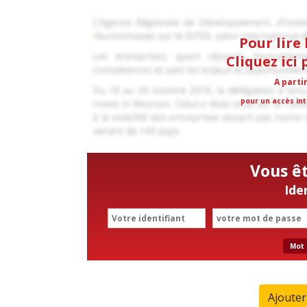
Pour lire 
Cliquez ici
A parti
pour un accès int
Vous ê
Ide
Mot 
Ajoute