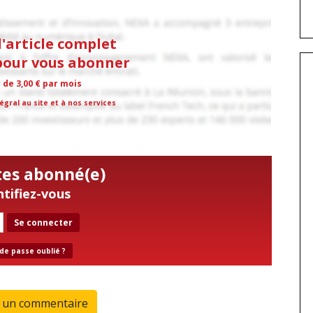
l'article complet
 pour vous abonner
r de 3,00 € par mois
égral au site et à nos services
tes abonné(e)
ntifiez-vous
Se connecter
de passe oublié ?
r un commentaire