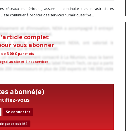
des réseaux numériques, assure la continuité des infrastructures
..
sse continuer à profiter des services numériques fixe.
l'article complet
 pour vous abonner
r de 3,00 € par mois
égral au site et à nos services
tes abonné(e)
ntifiez-vous
Se connecter
de passe oublié ?