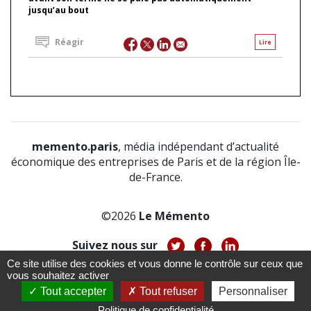
jusqu’au bout
Réagir
Lire
memento.paris
, média indépendant d’actualité
économique des entreprises de Paris et de la région Île-
de-France.
©2026
Le Mémento
Suivez nous sur
Ce site utilise des cookies et vous donne le contrôle sur ceux que
-
-
-
vous souhaitez activer
À propos
Notice légale
Politique de confidentialité
-
Tout accepter
Tout refuser
Personnaliser
CGV
CGU
Politique de confidentialité