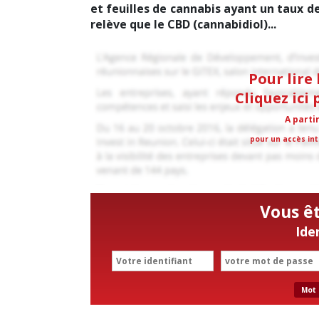
et feuilles de cannabis ayant un taux de
relève que le CBD (cannabidiol)...
Pour lire 
Cliquez ici
A parti
pour un accès int
Vous ê
Ide
Mot 