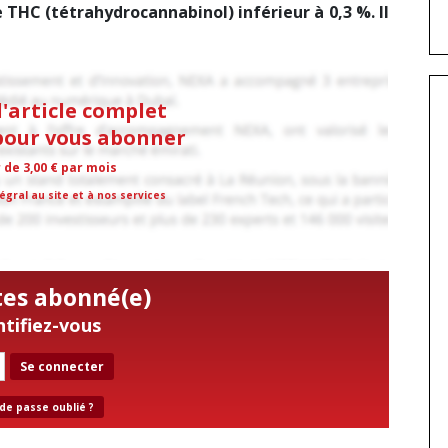
 THC (tétrahydrocannabinol) inférieur à 0,3 %. Il
l'article complet
 pour vous abonner
r de 3,00 € par mois
égral au site et à nos services
tes abonné(e)
ntifiez-vous
Se connecter
de passe oublié ?