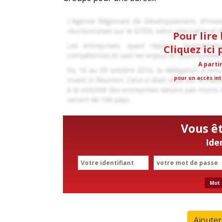
Pour lire 
Cliquez ici
A parti
pour un accès int
Vous ê
Ide
Mot 
Ajoute