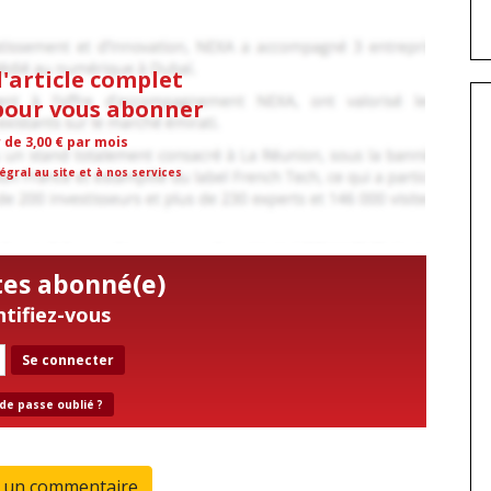
l'article complet
 pour vous abonner
r de 3,00 € par mois
égral au site et à nos services
tes abonné(e)
ntifiez-vous
Se connecter
de passe oublié ?
r un commentaire