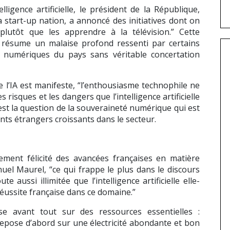
igence artificielle, le président de la République,
a start-up nation, a annoncé des initiatives dont on
 plutôt que les apprendre à la télévision.” Cette
résume un malaise profond ressenti par certains
 numériques du pays sans véritable concertation
e l’IA est manifeste, “l’enthousiasme technophile ne
es risques et les dangers que l’intelligence artificielle
c’est la question de la souveraineté numérique qui est
ts étrangers croissants dans le secteur.
ement félicité des avancées françaises en matière
anuel Maurel, “ce qui frappe le plus dans le discours
e aussi illimitée que l’intelligence artificielle elle-
réussite française dans ce domaine.”
pose avant tout sur des ressources essentielles :
epose d’abord sur une électricité abondante et bon