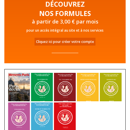
DÉCOUVREZ
NOS FORMULES
à partir de 3,00 € par mois
pour un accès intégral au site et à nos services
Cliquez ici pour créer votre compte