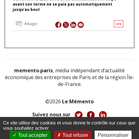
avant son terme ne se paie pas automatiquement
jusqu’au bout
Réagir
Lire
memento.paris
, média indépendant d’actualité
économique des entreprises de Paris et de la région Île-
de-France.
©2026
Le Mémento
Suivez nous sur
Ce site utilise des cookies et vous donne le contrôle sur ceux que
-
-
-
vous souhaitez activer
À propos
Notice légale
Politique de confidentialité
-
Tout accepter
Tout refuser
Personnaliser
CGV
CGU